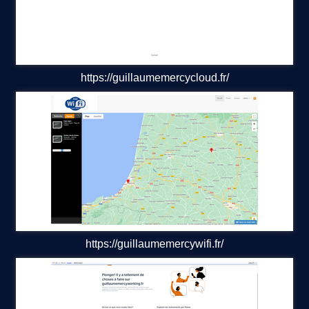
Videos
network plan de reference Chalosse
TRADITIONS
https://guillaumemercycloud.fr/
ETE 2023
ETE 2024
SURF PORN
ARTE
SBK FOLKLORIQUE
https://guillaumemercywifi.fr/
special geeks
EVENEMENTS A VENIR