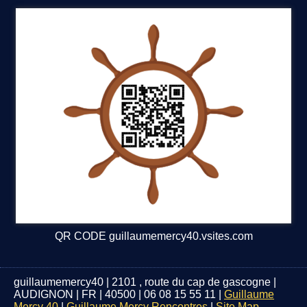
QR CODE guillaumemercy40.vsites.com
guillaumemercy40
|
2101 , route du cap de gascogne
|
AUDIGNON
|
FR
|
40500
|
06 08 15 55 11
|
Guillaume
Mercy 40
|
Guillaume Mercy Rencontres
|
Site Map