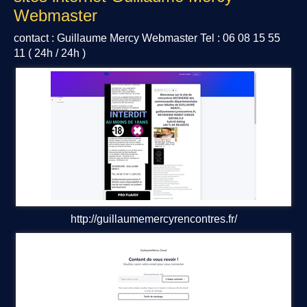
Webmaster
Videos d'entreprises
contact : Guillaume Mercy Webmaster Tel : 06 08 15 55
NEWS SAINT-SEVER
▼
11 ( 24h / 24h )
NEWS SAINT-SEVER 2024
Inflation
Histoire de Saint-Sever
Atous Saint-Sever
Saint-Sever Festival
Station place de verdun
http://guillaumemercyrencontres.fr/
A VISITER
La Porte Nord