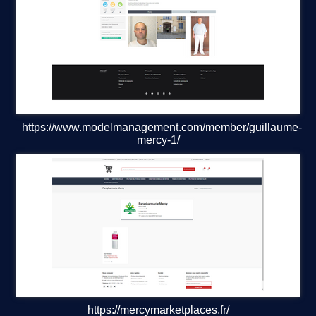
https://www.modelmanagement.com/member/guillaume-
mercy-1/
https://mercymarketplaces.fr/