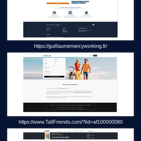
ZOOM COVID
Liens 18+
Billets
https://guillaumemercyworking.fr/
Cookies
ZERONEXT
URGENCES CANCERS
COWORKING
LOCATION
https://www.TallFriends.com/?tid=af100000080
futur club libertin benquet