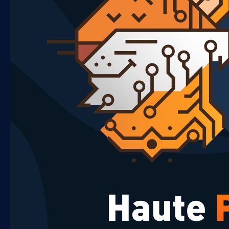
Videos
network plan de reference Chalosse
TRADITIONS
ETE 2023
ETE 2024
SURF PORN
ARTE
SBK FOLKLORIQUE
special geeks