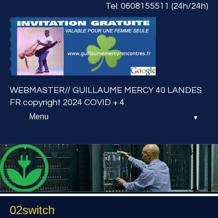
Tel: 0608155511 (24h/24h)
WEBMASTER// GUILLAUME MERCY 40 LANDES
FR copyright 2024 COVID + 4
Menu
▼
Home
PHOTOS SITES
COMMERCES
02switch
guillaumemercyrencontres.fr