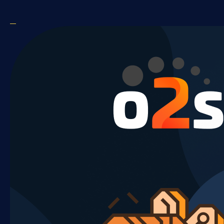
Videos d'entreprises
NEWS SAINT-SEVER
▼
NEWS SAINT-SEVER 2024
Inflation
Histoire de Saint-Sever
Atous Saint-Sever
Saint-Sever Festival
Station place de verdun
A VISITER
La Porte Nord