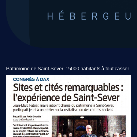
EVENEMENTS A VENIR
ZOOM COVID
Liens 18+
Billets
Cookies
Patrimoine de Saint-Sever : 5000 habitants à tout casser
ZERONEXT
URGENCES CANCERS
COWORKING
LOCATION
futur club libertin benquet